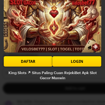
5
SLOT GACOR
out
of
Color
5
stars
Size ∣ Add on
Add personalization
DAFTAR
LOGIN
Quantity
King Slots ↗︎ Situs Paling Cuan RejekiBet Apk Slot
Gacor Maxwin
Add to cart
Star Seller.
Penjual ini secara konsisten mendapatkan ulasan