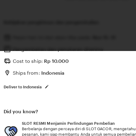
Kebijakan pengiriman dan pengembalian
Pesan hari ini dan akan tiba pada:
Nov 15-31
Pengembalian dan penukaran diterima
Cost to ship:
Rp
10.000
Ships from:
Indonesia
Deliver to Indonesia
Did you know?
SLOT RESMI Menjamin Perlindungan Pembelian
Berbelanja dengan percaya diri di SLOT GACOR, mengetahui j
pesanan, kami siap membantu Anda untuk semua pembelia