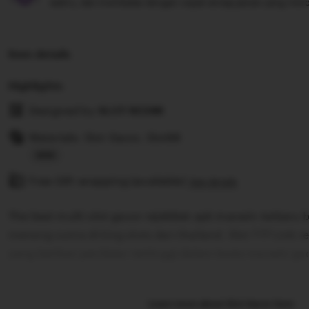
waktu, dan membalas dengan cepat setiap pesan yang mere
Item details
Highlights
Designed by
SLOT RESMI
Materials: Slot Gacor, Slot88
Read
Free Gift wrapping (available)
the
See details
full
The best multi-slot gacor rejekibet apk maxwin terbaru
description
menang cuma di king slots dari thailand. Slot 777 Link r
yang berikan penilaian tertinggi dalam kasta maxwin ga
Learn more about Slot Gacor item