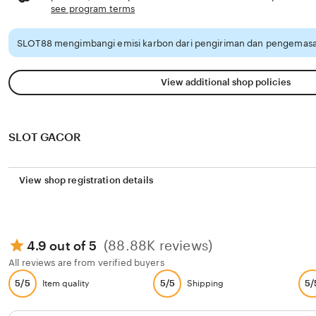
see program terms
SLOT88 mengimbangi emisi karbon dari pengiriman dan pengemasan
View additional shop policies
SLOT GACOR
View shop registration details
(88.88K reviews)
4.9 out of 5
All reviews are from verified buyers
5/5
5/5
5/
Item quality
Shipping