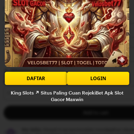
5
SLOT GACOR
out
of
Color
5
stars
Size ∣ Add on
Add personalization
DAFTAR
LOGIN
Quantity
King Slots ↗︎ Situs Paling Cuan RejekiBet Apk Slot
Gacor Maxwin
Add to cart
Star Seller.
Penjual ini secara konsisten mendapatkan ulasan