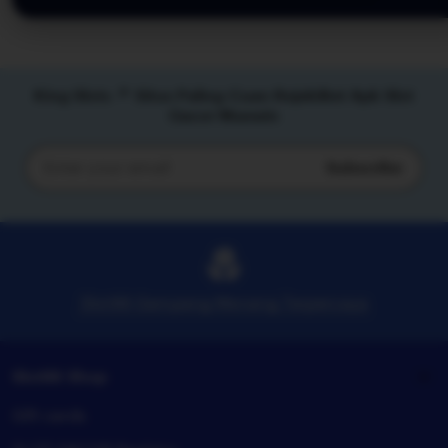
King Slots ↗︎ Situs Paling Cuan RejekiBet Apk Slot
Gacor Maxwin
Subscribe
Enter
your
email
Slot88 Gampang Menang Terpercaya
Slot88 Shop
Gift cards