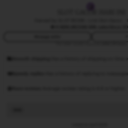
A
y
SLOT GACOR HARI INI
h
S
Owned by SLOT RESMI : Link Slot Gacor
|
m
p
4.9
(88,8K)
388.88k sales
Since 2
a
i
Message seller
F
d
c
This seller usually responds
within 24 hours.
i
y
B
Smooth shipping
Has a history of shipping on time w
o
y
Speedy replies
Has a history of replying to messages
Rave reviews
Average review rating is 4.8 or higher.
Read
the
full
Listed on April 2025
description