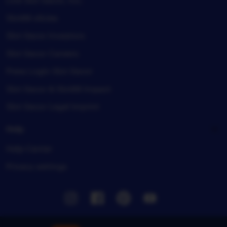
Link Slot Gacor, Inc.
Slot88 olicies
Slot Gacor Investors
Slot Gacor Careers
Press Login Slot Gacor
Slot Gacor & Slot88 Impact
Slot Gacor Legal imprint
Help
Help Center
Privacy settings
Instagram
Facebook
Pinterest
Youtube