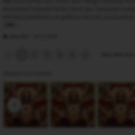
Bagi para pencari slot online resmi dengan peluang max
5
e
b
n
stars
kemudahan transaksi DANA, Dana Toto merupakan solusi
p
y
g
terbukti memberikan pengalaman bermain yang optima
u
A
r
d
n
e
L
i
t
v
i
Spicy Boy
Okt 13, 2025
n
o
i
s
n
e
t
Previous
Next
2
3
4
5
Show other item
1
page
page
i
w
i
o
b
n
Photos from reviews
D
y
g
a
T
r
r
i
e
s
f
v
e
a
i
n
n
e
n
w
y
b