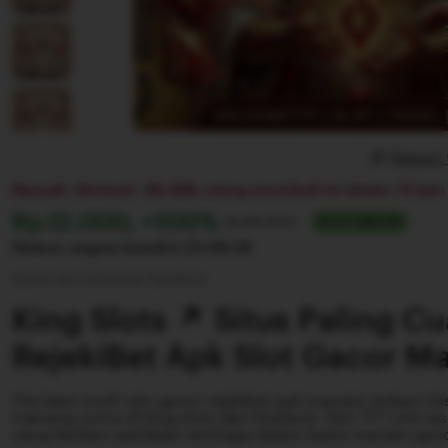
Report 
Banyak diminati. 88,88k orang membeli ini dalam 12 jam 
Harga:
Rp.12.000, +100%
Normal:
Rp 88.000+
SLOT GACOR
Diskon segera berahir
23:08:28
Syarat dan ketentuan (berlaku)
King Slots ↗︎ Situs Paling C
RejekiBet Apk Slot Gacor M
The best multi-slot gacor rejekibet apk maxwin terbaru 
menang cuma di king slots dari thailand. Slot 777 Link re
yang berikan penilaian tertinggi dalam kasta maxwin gac