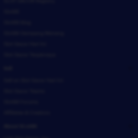
SLOT GACOR Registry
Slot88
Slot88 blog
Slot88 Gampang Menang
Slot Gacor Hari Ini
Slot Gacor Terpercaya
Sell
Sell on Slot Gacor Hari Ini
Slot Gacor Teams
Slot88 Forums
Affiliates & Creators
About SLot88