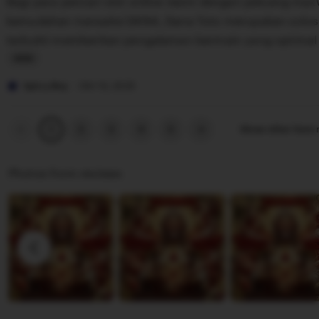
Bagi para pencari slot online resmi dengan peluang max
5
e
b
n
stars
kemudahan transaksi DANA, Dana Toto merupakan solusi
p
y
g
terbukti memberikan pengalaman bermain yang optima
u
A
r
d
n
e
L
i
t
v
i
Spicy Boy
Okt 13, 2025
n
o
i
s
n
e
t
Previous
Next
2
3
4
5
Show other item
1
page
page
i
w
i
o
b
n
Photos from reviews
D
y
g
a
T
r
r
i
e
s
f
v
e
a
i
n
n
e
n
w
y
b