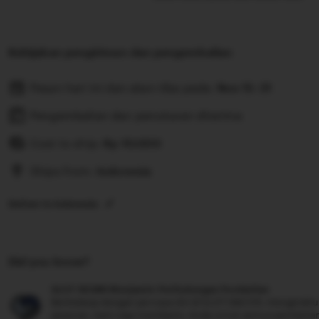
Kebijakan pengiriman dan pengembalian
Pesan hari ini dan akan tiba pada:
Nov 15-31
Pengembalian dan penukaran diterima
Cost to ship:
Rp
10.000
Ships from:
Indonesia
Deliver to Indonesia
Did you know?
SLOT RESMI Menjamin Perlindungan Pembelian
Berbelanja dengan percaya diri di SLOT GACOR, mengetahui j
pesanan, kami siap membantu Anda untuk semua pembelia